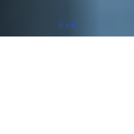
Pourquoi les gens
consultent Kinelite
Vous ressentez peut-être…
Une perte de force ou d'équilibre
Des douleurs récurrentes
Une fatigue rapide