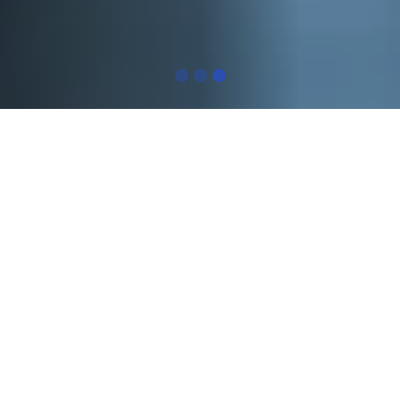
Pourquoi les gens
consultent Kinelite
Vous ressentez peut-être…
Une perte de force ou d'équilibre
Des douleurs récurrentes
Une fatigue rapide