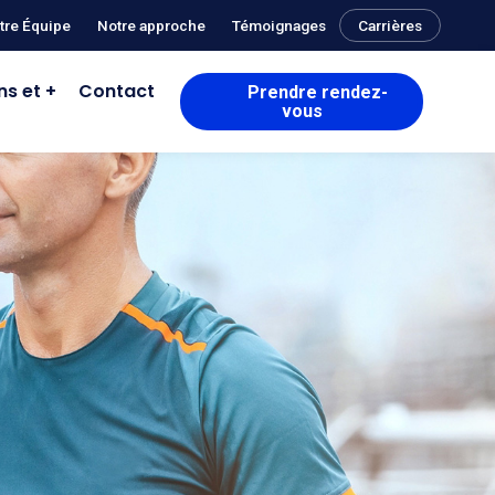
tre Équipe
Notre approche
Témoignages
Carrières
ns et +
Contact
Prendre rendez-
vous