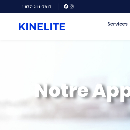
1 877-211-7817
Services
Notre
App