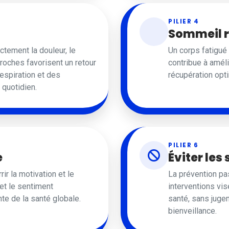
PILIER 4
Sommeil 
ctement la douleur, le
Un corps fatigu
roches favorisent un retour
contribue à améli
respiration et des
récupération opt
 quotidien.
PILIER 6
e
Éviter les
ir la motivation et le
La prévention pa
 et le sentiment
interventions vis
nte de la santé globale.
santé, sans jug
bienveillance.