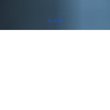
Pourquoi les gens
consultent Kinelite
Vous ressentez peut-être…
Une perte de force ou d'équilibre
Des douleurs récurrentes
Une fatigue rapide