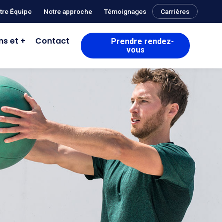
tre Équipe
Notre approche
Témoignages
Carrières
ns et +
Contact
Prendre rendez-
vous