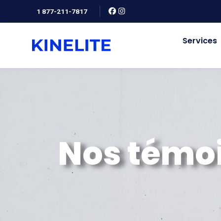
1 877-211-7817
Services
Nos témo