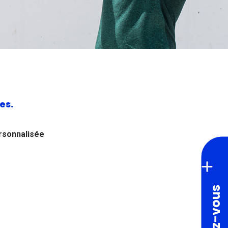
es.
rsonnalisée